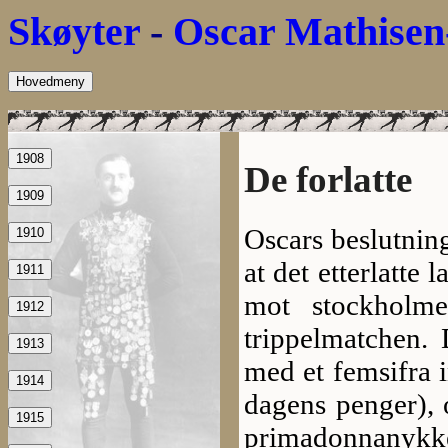
Skøyter
-
Oscar Mathisen
Hovedmeny
1908
De forlatte
1909
Oscars beslutning
1910
at det etterlatte
1911
mot stockholme
1912
trippelmatchen.
1913
med et femsifra i
1914
dagens penger), 
1915
primadonnanykk