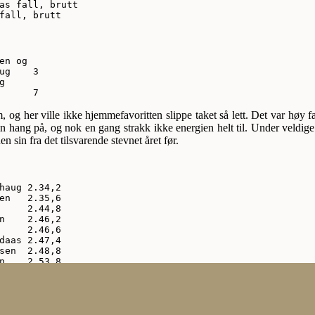
as fall, brutt

fall, brutt
en og

ug    3



      7
 og her ville ikke hjemmefavoritten slippe taket så lett. Det var høy fa
 hang på, og nok en gang strakk ikke energien helt til. Under veldig
n sin fra det tilsvarende stevnet året før.
haug 2.34,2

en   2.35,6

     2.44,8

n    2.46,2

     2.46,6

daas 2.47,4

sen  2.48,8

n    2.53,8

     2.54,4