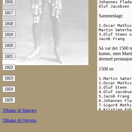
1916
Johannes Flada
Oluf Jacobsen 
1917
Sammenlagt:
1918
1.Oscar Mathis
Martin Sæterha
3.Oluf Steen og
1919
Jacob Frang   
1920
Så var det 1500 m,
kunne, men Martin
1921
dermed prestasjone
1922
1500 m:
1923
1.Martin Sæter
2.Oscar Mathis
3.Oluf Steen  
1924
4.Oluf Jacobse
5.Jacob Frang 
1925
6.Johannes Fla
7.Sigurd Mathi
8.Kristian Fyh
Tilbake til Skøyter
9.Ivar Fyhn   
Tilbake til Ortygia
Sammenlagt: