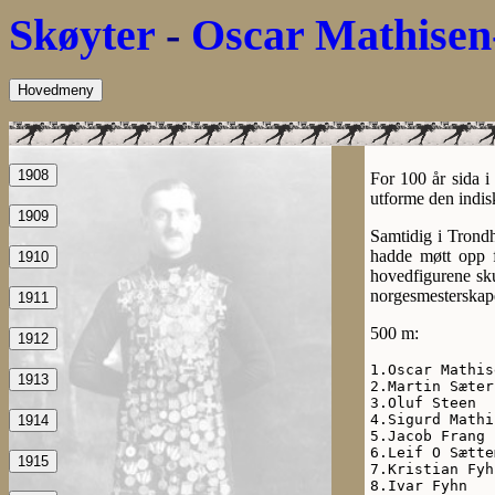
Skøyter
-
Oscar Mathisen
Hovedmeny
1908
For 100 år sida i
utforme den indis
1909
Samtidig i Trondh
hadde møtt opp 
1910
hovedfigurene sku
norgesmesterskap
1911
500 m:
1912
1.Oscar Mathis
1913
2.Martin Sæter
3.Oluf Steen  
4.Sigurd Mathi
1914
5.Jacob Frang 
6.Leif O Sætte
1915
7.Kristian Fyh
8.Ivar Fyhn   