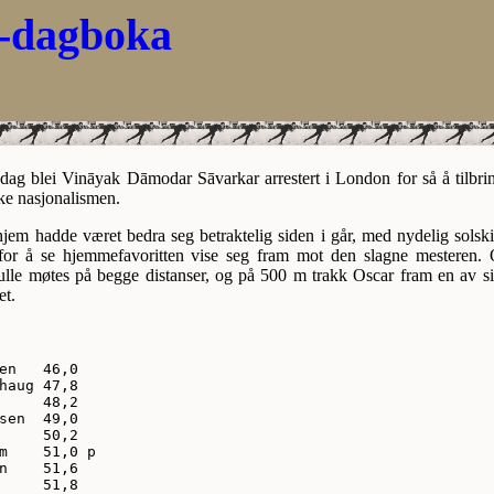
-dagboka
 dag blei Vināyak Dāmodar Sāvarkar arrestert i London for så å tilbring
ke nasjonalismen.
jem hadde været bedra seg betraktelig siden i går, med nydelig solskinn
for å se hjemmefavoritten vise seg fram mot den slagne mesteren.
lle møtes på begge distanser, og på 500 m trakk Oscar fram en av sine
et.
en   46,0

haug 47,8

     48,2

sen  49,0

     50,2

m    51,0 p

n    51,6

     51,8
