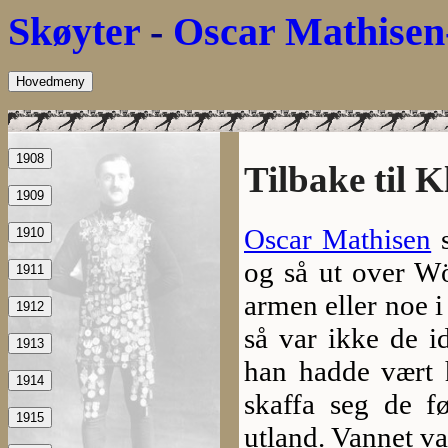
Skøyter
-
Oscar Mathisen
Hovedmeny
1908
Tilbake til 
1909
Oscar Mathisen
s
1910
og så ut over W
1911
armen eller noe i 
1912
så var ikke de i
1913
han hadde vært 
1914
skaffa seg de fø
1915
utland. Vannet va