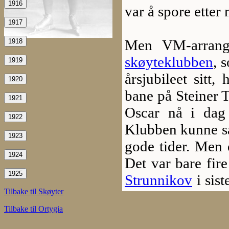
1916
var å spore etter 
1917
Men VM-arrangø
1918
skøyteklubben
, 
1919
årsjubileet sitt
1920
bane på Steiner T
1921
Oscar nå i dag
1922
Klubben kunne sak
1923
gode tider. Men 
1924
Det var bare fire
1925
Strunnikov
i sist
Tilbake til Skøyter
av sjukdom. Ha!
Tilbake til Ortygia
kunne være.