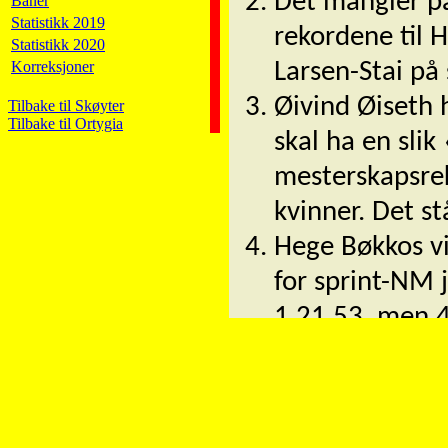
Det mangler pa
Baner
Statistikk 2019
rekordene til 
Statistikk 2020
Korreksjoner
Larsen-Stai på 
Øivind Øiseth 
Tilbake til Skøyter
Tilbake til Ortygia
skal ha en slik 
mesterskapsrek
kvinner. Det st
Hege Bøkkos vi
for sprint-NM 
1.21,53, men 4
Hedvig Bjelkev
hun satte mest
enkeltdistanse